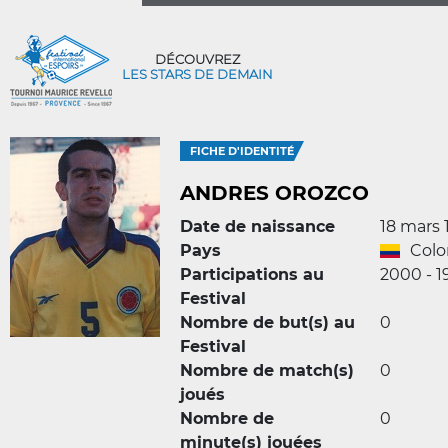
DÉCOUVREZ
LES STARS DE DEMAIN
FICHE D'IDENTITÉ
ANDRES OROZCO
Date de naissance
18 mars 
Pays
Col
Participations au
2000 - 1
Festival
Nombre de but(s) au
0
Festival
Nombre de match(s)
0
joués
Nombre de
0
minute(s) jouées