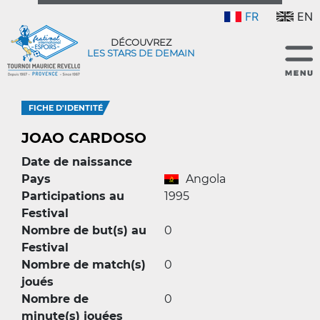
FR
EN
DÉCOUVREZ
LES STARS DE DEMAIN
FICHE D'IDENTITÉ
JOAO CARDOSO
Date de naissance
Pays
Angola
Participations au
1995
Festival
Nombre de but(s) au
0
Festival
Nombre de match(s)
0
joués
Nombre de
0
minute(s) jouées