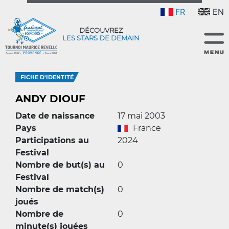
FR
EN
DÉCOUVREZ
LES STARS DE DEMAIN
FICHE D'IDENTITÉ
ANDY DIOUF
Date de naissance
17 mai 2003
Pays
France
Participations au
2024
Festival
Nombre de but(s) au
0
Festival
Nombre de match(s)
0
joués
Nombre de
0
minute(s) jouées