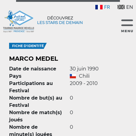
FR
EN
DÉCOUVREZ
LES STARS DE DEMAIN
FICHE D'IDENTITÉ
MARCO MEDEL
Date de naissance
30 juin 1990
Pays
Chili
Participations au
2009 - 2010
Festival
Nombre de but(s) au
0
Festival
Nombre de match(s)
0
joués
Nombre de
0
minute(s) jouées