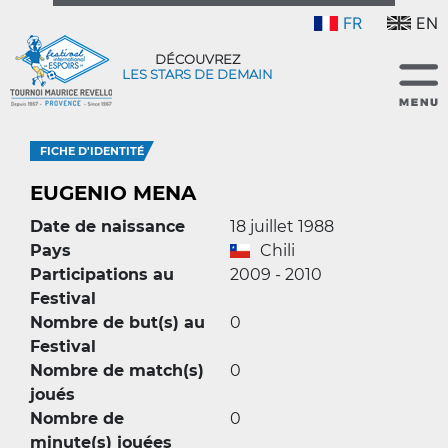
FR
EN
DÉCOUVREZ
LES STARS DE DEMAIN
FICHE D'IDENTITÉ
EUGENIO MENA
Date de naissance
18 juillet 1988
Pays
Chili
Participations au
2009 - 2010
Festival
Nombre de but(s) au
0
Festival
Nombre de match(s)
0
joués
Nombre de
0
minute(s) jouées