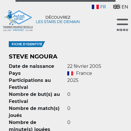
FR
EN
DÉCOUVREZ
LES STARS DE DEMAIN
FICHE D'IDENTITÉ
STEVE NGOURA
Date de naissance
22 février 2005
Pays
France
Participations au
2025
Festival
Nombre de but(s) au
0
Festival
Nombre de match(s)
0
joués
Nombre de
0
minute(s) jouées