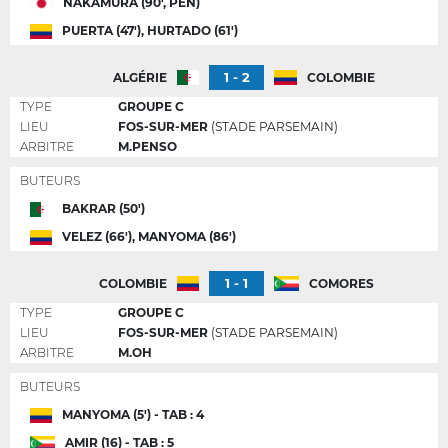
NAKAMURA (90', PEN)
PUERTA (47'), HURTADO (61')
1 - 2
ALGÉRIE
COLOMBIE
TYPE
GROUPE C
LIEU
FOS-SUR-MER
(STADE PARSEMAIN)
ARBITRE
M.PENSO
BUTEURS
BAKRAR (50')
VELEZ (66'), MANYOMA (86')
1 - 1
COLOMBIE
COMORES
TYPE
GROUPE C
LIEU
FOS-SUR-MER
(STADE PARSEMAIN)
ARBITRE
M.OH
BUTEURS
MANYOMA (5') - TAB : 4
AMIR (16) - TAB : 5