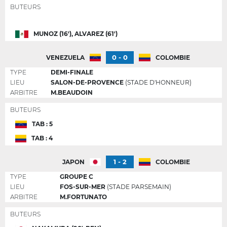
BUTEURS
MUNOZ (16'), ALVAREZ (61')
0 - 0
VENEZUELA
COLOMBIE
TYPE
DEMI-FINALE
LIEU
SALON-DE-PROVENCE
(STADE D'HONNEUR)
ARBITRE
M.BEAUDOIN
BUTEURS
TAB : 5
TAB : 4
1 - 2
JAPON
COLOMBIE
TYPE
GROUPE C
LIEU
FOS-SUR-MER
(STADE PARSEMAIN)
ARBITRE
M.FORTUNATO
BUTEURS