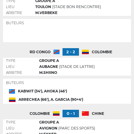
TYPE
GROUPE A
LIEU
TOULON
(STADE BON RENCONTRE)
ARBITRE
M.VERBEKE
BUTEURS
2 - 2
RD CONGO
COLOMBIE
TYPE
GROUPE A
LIEU
AUBAGNE
(STADE DE LATTRE)
ARBITRE
M.SHIINO
BUTEURS
KABWIT (34'), AHOKA (46')
ARRECHEA (66'), A. GARCIA (90+4')
0 - 1
COLOMBIE
CHINE
TYPE
GROUPE A
LIEU
AVIGNON
(PARC DES SPORTS)