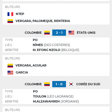
BUTEURS
NTEP
VERGARA, PALOMEQUE, RENTERIA
2 - 1
COLOMBIE
ÉTATS-UNIS
TYPE
PO
LIEU
NÎMES
(DES COSTIÈRES)
ARBITRE
M. EFONG NZOLO
(BELGIQUE)
BUTEURS
VERGARA, AGUILAR
GARCIA
1 - 0
COLOMBIE
CORÉE DU SUD
TYPE
PO
LIEU
TOULON
(LÉO LAGRANGE)
ARBITRE
M.ALZAWAHREH
(JORDANIE)
BUTEURS