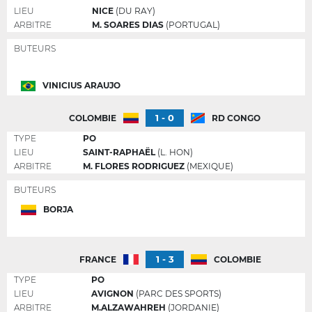
LIEU
NICE
(DU RAY)
ARBITRE
M. SOARES DIAS
(PORTUGAL)
BUTEURS
VINICIUS ARAUJO
1 - 0
COLOMBIE
RD CONGO
TYPE
PO
LIEU
SAINT-RAPHAËL
(L. HON)
ARBITRE
M. FLORES RODRIGUEZ
(MEXIQUE)
BUTEURS
BORJA
1 - 3
FRANCE
COLOMBIE
TYPE
PO
LIEU
AVIGNON
(PARC DES SPORTS)
ARBITRE
M.ALZAWAHREH
(JORDANIE)