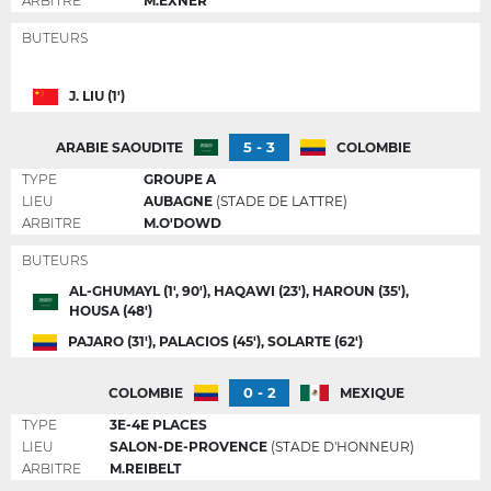
ARBITRE
M.EXNER
BUTEURS
J. LIU (1')
5 - 3
ARABIE SAOUDITE
COLOMBIE
TYPE
GROUPE A
LIEU
AUBAGNE
(STADE DE LATTRE)
ARBITRE
M.O'DOWD
BUTEURS
AL-GHUMAYL (1', 90'), HAQAWI (23'), HAROUN (35'),
HOUSA (48')
PAJARO (31'), PALACIOS (45'), SOLARTE (62')
0 - 2
COLOMBIE
MEXIQUE
TYPE
3E-4E PLACES
LIEU
SALON-DE-PROVENCE
(STADE D'HONNEUR)
ARBITRE
M.REIBELT