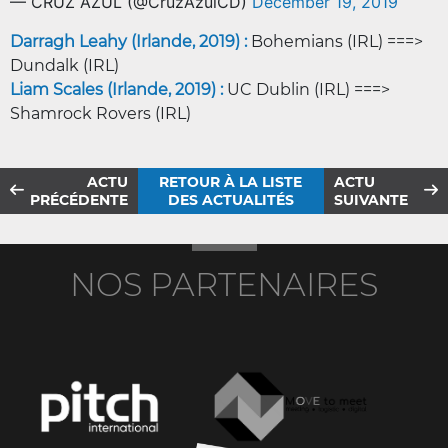
— CRUZ AZUL (@CruzAzulCD)
December 19, 2019
Darragh Leahy (Irlande, 2019) :
Bohemians (IRL) ===>
Dundalk (IRL)
Liam Scales (Irlande, 2019) :
UC Dublin (IRL) ===>
Shamrock Rovers (IRL)
ACTU
RETOUR À LA LISTE
ACTU
PRÉCÉDENTE
DES ACTUALITÉS
SUIVANTE
NOS PARTENAIRES