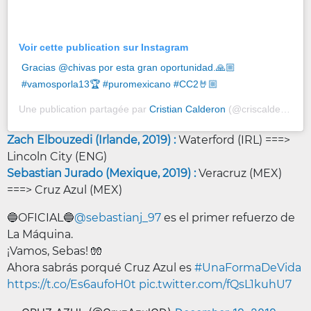
Voir cette publication sur Instagram
Gracias @chivas por esta gran oportunidad.🙏🏼
#vamosporla13🏆 #puromexicano #CC2🤘🏼
Une publication partagée par
Cristian Calderon
(@criscalderon26) le
Zach Elbouzedi (Irlande, 2019) :
Waterford
(IRL) ===>
Lincoln City (ENG)
Sebastian Jurado (Mexique, 2019) :
Veracruz (MEX)
===> Cruz Azul (MEX)
🔵OFICIAL🔵
@sebastianj_97
es el primer refuerzo de
La Máquina.
¡Vamos, Sebas! 🧤
Ahora sabrás porqué Cruz Azul es
#UnaFormaDeVida
https://t.co/Es6aufoH0t
pic.twitter.com/fQsL1kuhU7