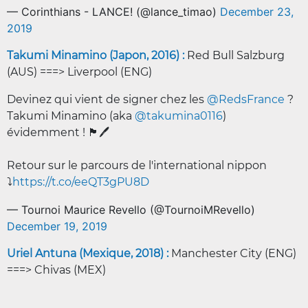
— Corinthians - LANCE! (@lance_timao)
December 23,
2019
Takumi Minamino (Japon, 2016) :
Red Bull Salzburg
(AUS) ===> Liverpool (ENG)
Devinez qui vient de signer chez les
@RedsFrance
?
Takumi Minamino (aka
@takumina0116
)
évidemment ! 🏴󠁧󠁢󠁥󠁮󠁧󠁿🖊️
Retour sur le parcours de l'international nippon
⤵️
https://t.co/eeQT3gPU8D
— Tournoi Maurice Revello (@TournoiMRevello)
December 19, 2019
Uriel Antuna (Mexique, 2018) :
Manchester City (ENG)
===> Chivas (MEX)