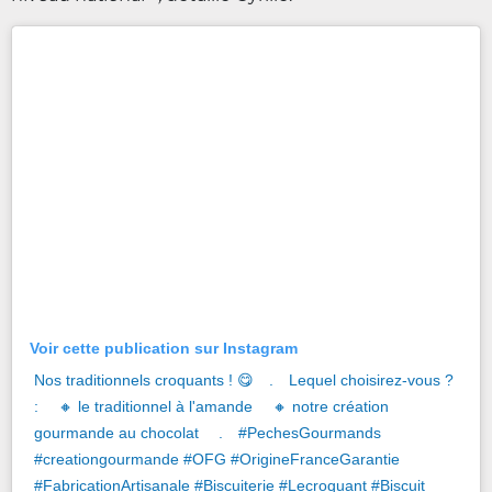
Voir cette publication sur Instagram
Nos traditionnels croquants ! 😋⠀ .⠀ Lequel choisirez-vous ?
: ⠀ 🔸 le traditionnel à l'amande ⠀ 🔸 notre création
gourmande au chocolat ⠀ .⠀ #PechesGourmands
#creationgourmande #OFG #OrigineFranceGarantie
#FabricationArtisanale #Biscuiterie #Lecroquant #Biscuit