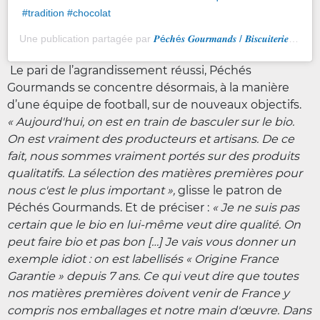
#tradition #chocolat
Une publication partagée par
𝑷é𝒄𝒉é𝒔 𝑮𝒐𝒖𝒓𝒎𝒂𝒏𝒅𝒔 / 𝑩𝒊𝒔𝒄𝒖𝒊𝒕𝒆𝒓𝒊𝒆
(@pec
Le pari de l’agrandissement réussi, Péchés
Gourmands se concentre désormais, à la manière
d’une équipe de football, sur de nouveaux objectifs.
« Aujourd'hui, on est en train de basculer sur le bio.
On est vraiment des producteurs et artisans. De ce
fait, nous sommes vraiment portés sur des produits
qualitatifs. La sélection des matières premières pour
nous c'est le plus important »,
glisse le patron de
Péchés Gourmands. Et de préciser :
« Je ne suis pas
certain que le bio en lui-même veut dire qualité. On
peut faire bio et pas bon […] Je vais vous donner un
exemple idiot : on est labellisés « Origine France
Garantie » depuis 7 ans. Ce qui veut dire que toutes
nos matières premières doivent venir de France y
compris nos emballages et notre main d'œuvre. Dans