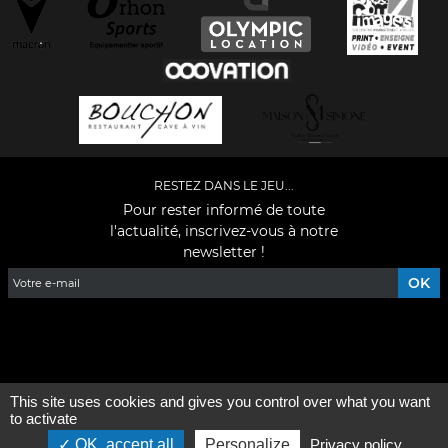
RESTEZ DANS LE JEU...
Pour rester informé de toute
l'actualité, inscrivez-vous à notre
newsletter !
Facebook
YouTube
Instagram
TikTok
LinkedIn
X
This site uses cookies and gives you control over what you want
Mentions légales
-
Qui sommes-nous ?
to activate
OK, accept all
Personalize
Privacy policy
©2026 - Tous droits réservés - Conception :
e
partenair
e