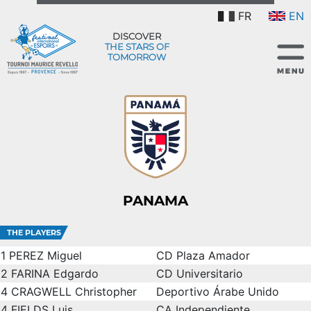
FR
EN
DISCOVER
THE STARS OF
TOMORROW
PANAMA
THE PLAYERS
1
PEREZ Miguel
CD Plaza Amador
2
FARINA Edgardo
CD Universitario
4
CRAGWELL Christopher
Deportivo Árabe Unido
4
FIELDS Luis
CA Independiente