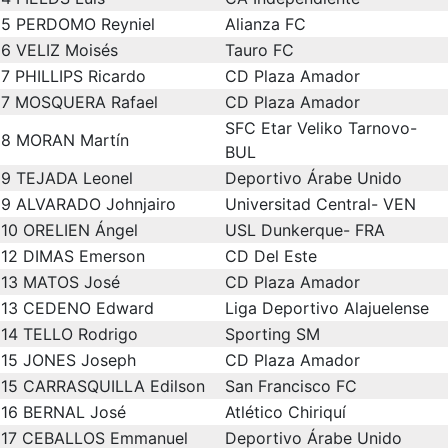
5
PERDOMO Reyniel
Alianza FC
6
VELIZ Moisés
Tauro FC
7
PHILLIPS Ricardo
CD Plaza Amador
7
MOSQUERA Rafael
CD Plaza Amador
SFC Etar Veliko Tarnovo-
8
MORAN Martín
BUL
9
TEJADA Leonel
Deportivo Árabe Unido
9
ALVARADO Johnjairo
Universitad Central- VEN
10
ORELIEN Ángel
USL Dunkerque- FRA
12
DIMAS Emerson
CD Del Este
13
MATOS José
CD Plaza Amador
13
CEDENO Edward
Liga Deportivo Alajuelense
14
TELLO Rodrigo
Sporting SM
15
JONES Joseph
CD Plaza Amador
15
CARRASQUILLA Edilson
San Francisco FC
16
BERNAL José
Atlético Chiriquí
17
CEBALLOS Emmanuel
Deportivo Árabe Unido