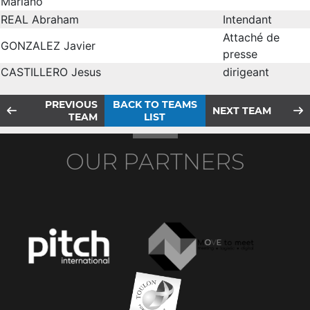
Mariano
REAL Abraham
Intendant
Attaché de
GONZALEZ Javier
presse
CASTILLERO Jesus
dirigeant
PREVIOUS
BACK TO TEAMS
NEXT TEAM
TEAM
LIST
OUR PARTNERS