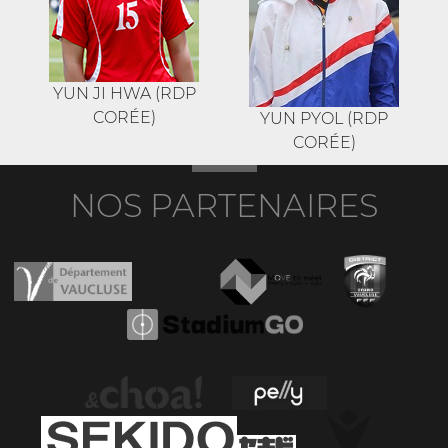
YUN JI HWA (RDP
CORÉE)
YUN PYOL (RDP
CORÉE)
NOS PARTENAIRES