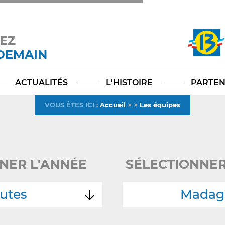
EZ
 DEMAIN
Facebook
YouTube
Instagram
TikTok
LinkedIn
X
ACTUALITÉS
L'HISTOIRE
PARTEN
VOUS ÊTES ICI
:
Accueil
>
>
Les équipes
NER L'ANNÉE
SÉLECTIONNER
utes
Madag