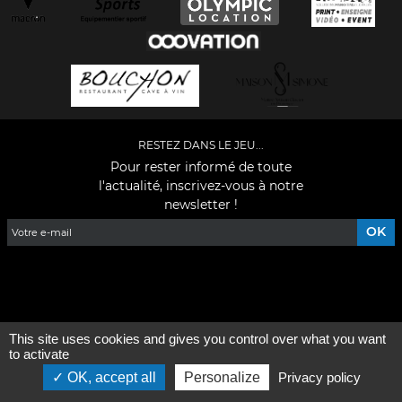
RESTEZ DANS LE JEU...
Pour rester informé de toute
l'actualité, inscrivez-vous à notre
newsletter !
Facebook
YouTube
Instagram
TikTok
LinkedIn
X
This site uses cookies and gives you control over what you want
Mentions légales
-
Qui sommes-nous ?
to activate
OK, accept all
Personalize
Privacy policy
©2026 - Tous droits réservés - Conception :
e
partenair
e