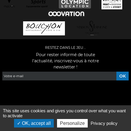
RESTEZ DANS LE JEU...
Pour rester informé de toute
l'actualité, inscrivez-vous à notre
newsletter !
Facebook
YouTube
Instagram
TikTok
LinkedIn
X
This site uses cookies and gives you control over what you want
Mentions légales
-
Qui sommes-nous ?
to activate
OK, accept all
Personalize
Privacy policy
©2026 - Tous droits réservés - Conception :
e
partenair
e