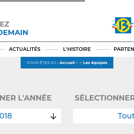
EZ
 DEMAIN
Facebook
YouTube
Instagram
TikTok
LinkedIn
X
ACTUALITÉS
L'HISTOIRE
PARTEN
VOUS ÊTES ICI
:
Accueil
>
>
Les équipes
NER L'ANNÉE
SÉLECTIONNER
018
Tou