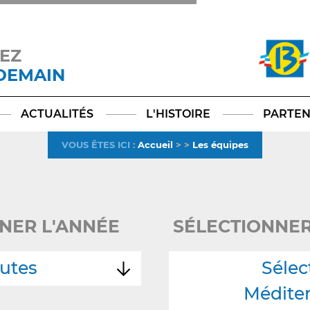
EZ
 DEMAIN
Facebook
YouTube
Instagram
TikTok
LinkedIn
X
ACTUALITÉS
L'HISTOIRE
PARTEN
VOUS ÊTES ICI
:
Accueil
>
>
Les équipes
NER L'ANNÉE
SÉLECTIONNER
utes
Sélec
Médite