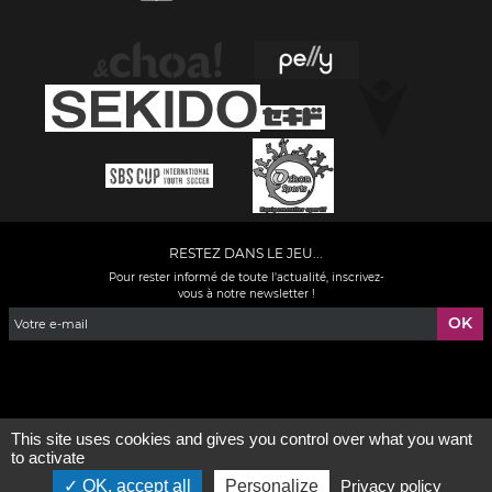
RESTEZ DANS LE JEU...
Pour rester informé de toute l'actualité, inscrivez-
vous à notre newsletter !
Facebook
YouTube
Instagram
TikTok
LinkedIn
X
This site uses cookies and gives you control over what you want
to activate
Mentions légales
-
Qui sommes-nous ?
OK, accept all
Personalize
Privacy policy
©2026 - Tous droits réservés - Conception :
e
partenair
e