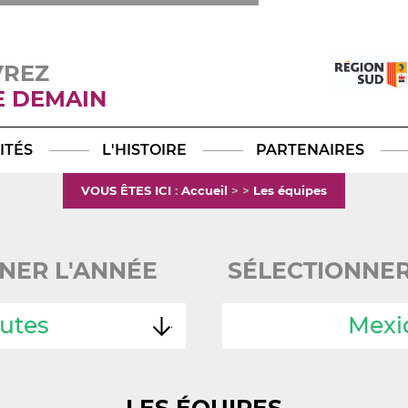
VREZ
E DEMAIN
Facebook
YouTube
Instagram
TikTok
LinkedIn
X
ITÉS
L'HISTOIRE
PARTENAIRES
VOUS ÊTES ICI
:
Accueil
>
>
Les équipes
NER L'ANNÉE
SÉLECTIONNER
utes
Mexi