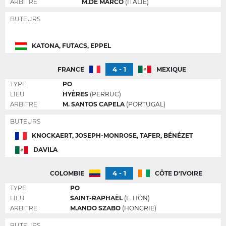
ARBITRE
M.DE MARCO
(ITALIE)
BUTEURS
KATONA, FUTACS, EPPEL
4 - 1
FRANCE
MEXIQUE
TYPE
PO
LIEU
HYÈRES
(PERRUC)
ARBITRE
M. SANTOS CAPELA
(PORTUGAL)
BUTEURS
KNOCKAERT, JOSEPH-MONROSE, TAFER, BÉNÉZET
DAVILA
4 - 1
COLOMBIE
CÔTE D'IVOIRE
TYPE
PO
LIEU
SAINT-RAPHAËL
(L. HON)
ARBITRE
M.ANDO SZABO
(HONGRIE)
BUTEURS