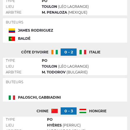
TYPE
PO
LIEU
TOULON
(LÉO LAGRANGE)
ARBITRE
M. PENALOZA
(MEXIQUE)
BUTEURS
JAMES RODRIGUEZ
BALDÉ
0 - 2
CÔTE D'IVOIRE
ITALIE
TYPE
PO
LIEU
TOULON
(LÉO LAGRANGE)
ARBITRE
M. TODOROV
(BULGARIE)
BUTEURS
PALOSCHI, GABBIADINI
0 - 3
CHINE
HONGRIE
TYPE
PO
LIEU
HYÈRES
(PERRUC)