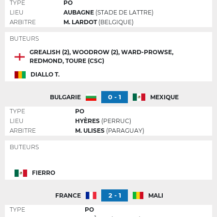
TYPE
PO
LIEU
AUBAGNE
(STADE DE LATTRE)
ARBITRE
M. LARDOT
(BELGIQUE)
BUTEURS
GREALISH (2), WOODROW (2), WARD-PROWSE,
REDMOND, TOURE (CSC)
DIALLO T.
0 - 1
BULGARIE
MEXIQUE
TYPE
PO
LIEU
HYÈRES
(PERRUC)
ARBITRE
M. ULISES
(PARAGUAY)
BUTEURS
FIERRO
2 - 1
FRANCE
MALI
TYPE
PO