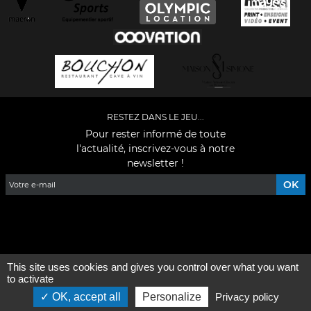
RESTEZ DANS LE JEU...
Pour rester informé de toute
l'actualité, inscrivez-vous à notre
newsletter !
Facebook
YouTube
Instagram
TikTok
LinkedIn
X
This site uses cookies and gives you control over what you want
Mentions légales
-
Qui sommes-nous ?
to activate
OK, accept all
Personalize
Privacy policy
©2026 - Tous droits réservés - Conception :
e
partenair
e