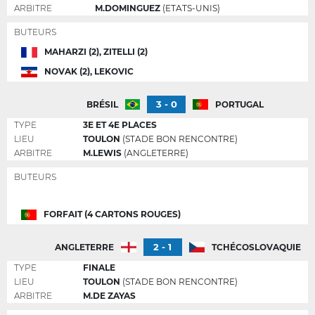
ARBITRE
M.DOMINGUEZ
(ETATS-UNIS)
BUTEURS
MAHARZI (2), ZITELLI (2)
NOVAK (2), LEKOVIC
3 - 0
BRÉSIL
PORTUGAL
TYPE
3E ET 4E PLACES
LIEU
TOULON
(STADE BON RENCONTRE)
ARBITRE
M.LEWIS
(ANGLETERRE)
BUTEURS
FORFAIT (4 CARTONS ROUGES)
2 - 1
ANGLETERRE
TCHÉCOSLOVAQUIE
TYPE
FINALE
LIEU
TOULON
(STADE BON RENCONTRE)
ARBITRE
M.DE ZAYAS