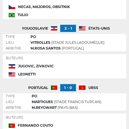
NECAS, MAJOROS, OBSITNIK
TULIO
2 - 1
YOUGOSLAVIE
ÉTATS-UNIS
TYPE
PO
LIEU
VITROLLES
(STADE JULES LADOUMÈGUE)
ARBITRE
M.ROSA SANTOS
(PORTUGAL)
BUTEURS
JUGOVIC, ZIVKOVIC
LEONETTI
1 - 0
PORTUGAL
URSS
TYPE
PO
LIEU
MARTIGUES
(STADE FRANCIS TURCAN)
ARBITRE
M.REYGWART
(PAYS-BAS)
BUTEURS
FERNANDO COUTO