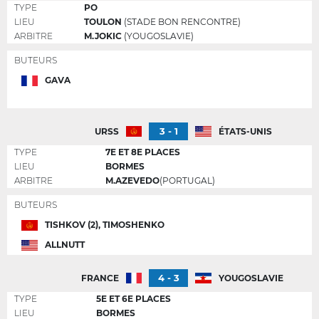
TYPE
PO
LIEU
TOULON
(STADE BON RENCONTRE)
ARBITRE
M.JOKIC
(YOUGOSLAVIE)
BUTEURS
GAVA
3 - 1
URSS
ÉTATS-UNIS
TYPE
7E ET 8E PLACES
LIEU
BORMES
ARBITRE
M.AZEVEDO
(PORTUGAL)
BUTEURS
TISHKOV (2), TIMOSHENKO
ALLNUTT
4 - 3
FRANCE
YOUGOSLAVIE
TYPE
5E ET 6E PLACES
LIEU
BORMES