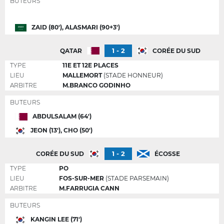
BUTEURS
ZAID (80'), ALASMARI (90+3')
1 - 2
QATAR
CORÉE DU SUD
TYPE
11E ET 12E PLACES
LIEU
MALLEMORT
(STADE HONNEUR)
ARBITRE
M.BRANCO GODINHO
BUTEURS
ABDULSALAM (64')
JEON (13'), CHO (50')
1 - 2
CORÉE DU SUD
ÉCOSSE
TYPE
PO
LIEU
FOS-SUR-MER
(STADE PARSEMAIN)
ARBITRE
M.FARRUGIA CANN
BUTEURS
KANGIN LEE (71')