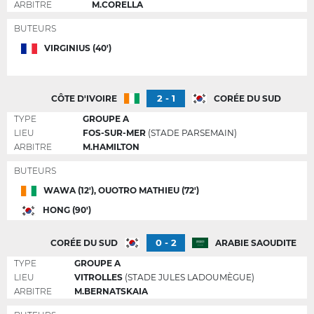
ARBITRE
M.CORELLA
BUTEURS
VIRGINIUS (40')
2 - 1
CÔTE D'IVOIRE
CORÉE DU SUD
TYPE
GROUPE A
LIEU
FOS-SUR-MER
(STADE PARSEMAIN)
ARBITRE
M.HAMILTON
BUTEURS
WAWA (12'), OUOTRO MATHIEU (72')
HONG (90')
0 - 2
CORÉE DU SUD
ARABIE SAOUDITE
TYPE
GROUPE A
LIEU
VITROLLES
(STADE JULES LADOUMÈGUE)
ARBITRE
M.BERNATSKAIA