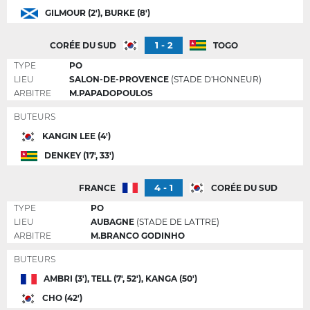
GILMOUR (2'), BURKE (8')
1 - 2
CORÉE DU SUD
TOGO
TYPE
PO
LIEU
SALON-DE-PROVENCE
(STADE D'HONNEUR)
ARBITRE
M.PAPADOPOULOS
BUTEURS
KANGIN LEE (4')
DENKEY (17', 33')
4 - 1
FRANCE
CORÉE DU SUD
TYPE
PO
LIEU
AUBAGNE
(STADE DE LATTRE)
ARBITRE
M.BRANCO GODINHO
BUTEURS
AMBRI (3'), TELL (7', 52'), KANGA (50')
CHO (42')