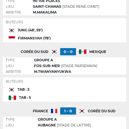
TYPE
9E-10E PLACES
LIEU
SAINT-CHAMAS
(STADE RENÉ GIMET)
ARBITRE
M.MAKALIMA
BUTEURS
JUNG (48', 59')
FIRMANSYAH (78')
0 - 0
CORÉE DU SUD
MEXIQUE
TYPE
GROUPE A
LIEU
FOS-SUR-MER
(STADE PARSEMAIN)
ARBITRE
M.TWANYANYUKWA
BUTEURS
TAB : 3
TAB : 5
1 - 0
FRANCE
CORÉE DU SUD
TYPE
GROUPE A
LIEU
AUBAGNE
(STADE DE LATTRE)