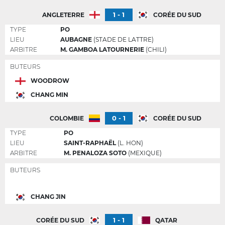
1 - 1
ANGLETERRE
CORÉE DU SUD
TYPE
PO
LIEU
AUBAGNE
(STADE DE LATTRE)
ARBITRE
M. GAMBOA LATOURNERIE
(CHILI)
BUTEURS
WOODROW
CHANG MIN
0 - 1
COLOMBIE
CORÉE DU SUD
TYPE
PO
LIEU
SAINT-RAPHAËL
(L. HON)
ARBITRE
M. PENALOZA SOTO
(MEXIQUE)
BUTEURS
CHANG JIN
1 - 1
CORÉE DU SUD
QATAR