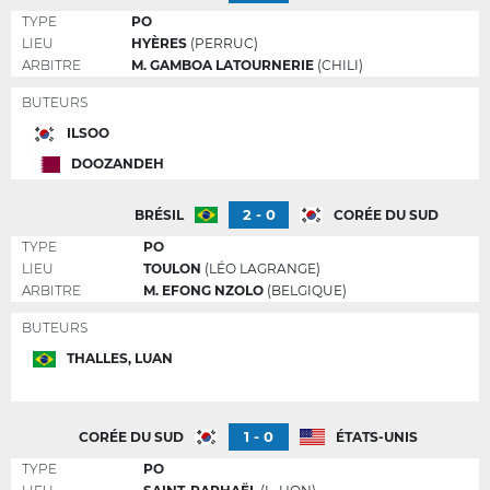
TYPE
PO
LIEU
HYÈRES
(PERRUC)
ARBITRE
M. GAMBOA LATOURNERIE
(CHILI)
BUTEURS
ILSOO
DOOZANDEH
2 - 0
BRÉSIL
CORÉE DU SUD
TYPE
PO
LIEU
TOULON
(LÉO LAGRANGE)
ARBITRE
M. EFONG NZOLO
(BELGIQUE)
BUTEURS
THALLES, LUAN
1 - 0
CORÉE DU SUD
ÉTATS-UNIS
TYPE
PO