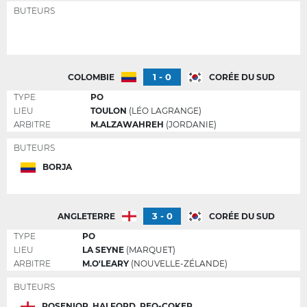
BUTEURS
1 - 0
COLOMBIE
CORÉE DU SUD
TYPE
PO
LIEU
TOULON
(LÉO LAGRANGE)
ARBITRE
M.ALZAWAHREH
(JORDANIE)
BUTEURS
BORJA
3 - 0
ANGLETERRE
CORÉE DU SUD
TYPE
PO
LIEU
LA SEYNE
(MARQUET)
ARBITRE
M.O'LEARY
(NOUVELLE-ZÉLANDE)
BUTEURS
ROSENIOR, HALFORD, REO-COKER